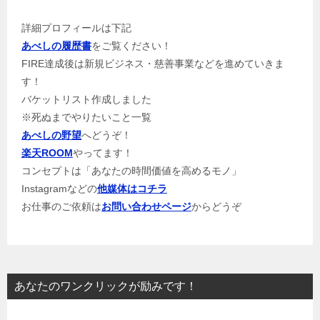
詳細プロフィールは下記
あべしの履歴書
をご覧ください！
FIRE達成後は新規ビジネス・慈善事業などを進めていきま
す！
バケットリスト作成しました
※死ぬまでやりたいこと一覧
あべしの野望
へどうぞ！
楽天ROOM
やってます！
コンセプトは「あなたの時間価値を高めるモノ」
Instagramなどの
他媒体はコチラ
お仕事のご依頼は
お問い合わせページ
からどうぞ
あなたのワンクリックが励みです！