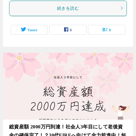
続きを読む
Tweet
0
0
総資産額 2000万円到達！社会人3年目にして老後資
金の確保完了！？30代FIREへ向けて全力前進中！短