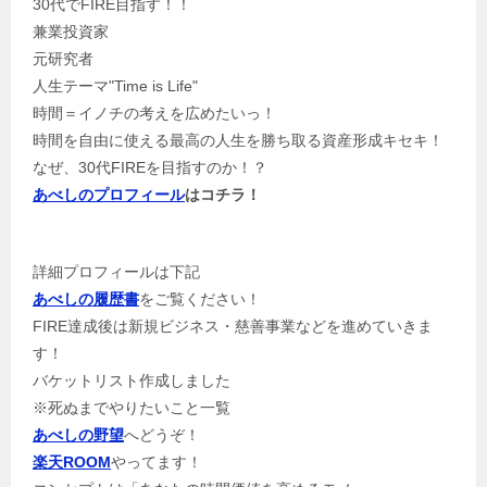
30代でFIRE目指す！！
兼業投資家
元研究者
人生テーマ"Time is Life"
時間＝イノチの考えを広めたいっ！
時間を自由に使える最高の人生を勝ち取る資産形成キセキ！
なぜ、30代FIREを目指すのか！？
あべしのプロフィール
はコチラ！
詳細プロフィールは下記
あべしの履歴書
をご覧ください！
FIRE達成後は新規ビジネス・慈善事業などを進めていきま
す！
バケットリスト作成しました
※死ぬまでやりたいこと一覧
あべしの野望
へどうぞ！
楽天ROOM
やってます！