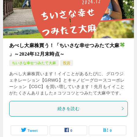
あべし大麻株買う！「ちいさな幸せつみたて大麻
」～2024年12月末時点～
ちいさな幸せつみたて大麻
投資
あべし大麻株買います！イイことがあるたびに、グロウジ
ェネレーション【GRWG】とキャノピーグロースコーポレ
ーション【CGC】を買い増していきます！先月もイイこと
がたくさんありました♬コツコツとつみたて大麻中です。
続きを読む
Tweet
0
0