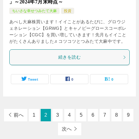
」～2024年7月末時点～
ちいさな幸せつみたて大麻
投資
あべし大麻株買います！イイことがあるたびに、グロウジ
ェネレーション【GRWG】とキャノピーグロースコーポレ
ーション【CGC】を買い増していきます！先月もイイこと
がたくさんありました♬コツコツとつみたて大麻中です。
続きを読む
Tweet
0
0
前へ
1
2
3
4
5
6
7
8
9
次へ