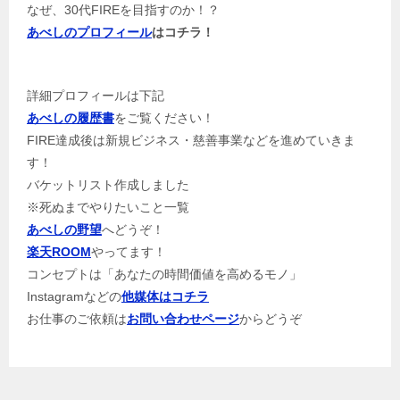
なぜ、30代FIREを目指すのか！？
あべしのプロフィール
はコチラ！
詳細プロフィールは下記
あべしの履歴書
をご覧ください！
FIRE達成後は新規ビジネス・慈善事業などを進めていきま
す！
バケットリスト作成しました
※死ぬまでやりたいこと一覧
あべしの野望
へどうぞ！
楽天ROOM
やってます！
コンセプトは「あなたの時間価値を高めるモノ」
Instagramなどの
他媒体はコチラ
お仕事のご依頼は
お問い合わせページ
からどうぞ