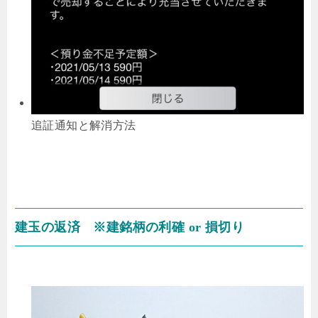
追証通知と解消方法
建玉の返済 ※建銘柄の利確 or 損切り