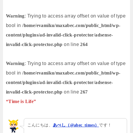
Warning
: Trying to access array offset on value of type
bool in
/home/evamiku/maxabec.com/public_html/wp-
content/plugins/ad-invalid-click-protector/adsense-
invalid-click-protector.php
on line
264
Warning
: Trying to access array offset on value of type
bool in
/home/evamiku/maxabec.com/public_html/wp-
content/plugins/ad-invalid-click-protector/adsense-
invalid-click-protector.php
on line
267
“Time is Life”
こんにちは、
です！
あべし（@abec_times）