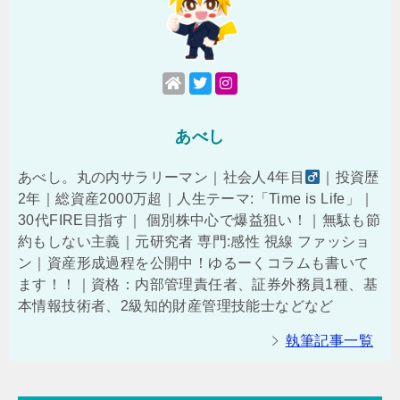
あべし
あべし。丸の内サラリーマン｜社会人4年目
｜投資歴
2年｜総資産2000万超｜人生テーマ:「Time is Life」｜
30代FIRE目指す｜ 個別株中心で爆益狙い！｜無駄も節
約もしない主義｜元研究者 専門:感性 視線 ファッショ
ン｜資産形成過程を公開中！ゆるーくコラムも書いて
ます！！｜資格：内部管理責任者、証券外務員1種、基
本情報技術者、2級知的財産管理技能士などなど
執筆記事一覧