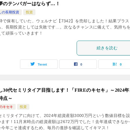
夢のテンバガーはならず…！
しの長期投資
投資
SA枠で保有していた、ウェルナビ【7342】を売却しました！結果プラス
も、長期投資としては失敗です…。次なるチャンスに備えて、気持ち
えて頑張っていきます！
続きを読む
Tweet
0
0
し30代セミリタイア目指します！「FIREのキセキ」～2024年
時点～
Eのキセキ
投資
セミリタイアに向けて、2024年総資産額3000万円という数値目標を
います！11月末時点の総資産額は2672万円でした！去年達成できなか
を今年こそ達成するため、毎月の進捗を確認してイキマス！