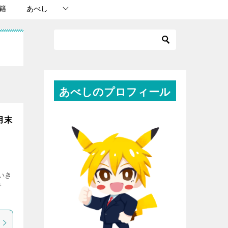
籍
あべし
あべしのプロフィール
2月末
いき
で