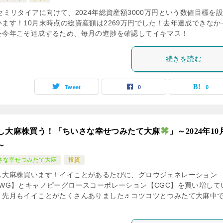
セミリタイアに向けて、2024年総資産額3000万円という数値目標を
います！10月末時点の総資産額は2269万円でした！去年達成できなか
を今年こそ達成するため、毎月の進捗を確認してイキマス！
続きを読む
Tweet
0
0
し大麻株買う！「ちいさな幸せつみたて大麻
」～2024年1
～
さな幸せつみたて大麻
投資
し大麻株買います！イイことがあるたびに、グロウジェネレーション
RWG】とキャノピーグロースコーポレーション【CGC】を買い増して
！先月もイイことがたくさんありました♬コツコツとつみたて大麻中