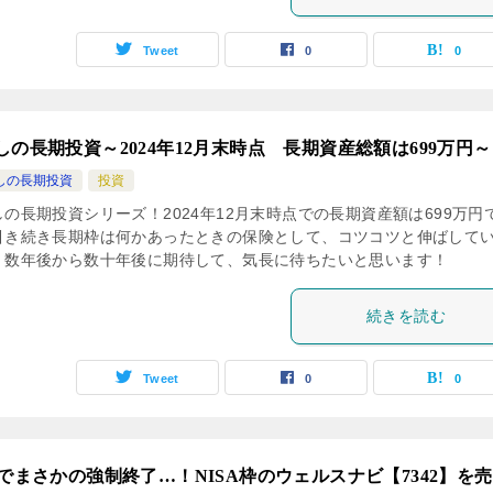
Tweet
0
0
しの長期投資～2024年12月末時点 長期資産総額は699万円～
しの長期投資
投資
しの長期投資シリーズ！2024年12月末時点での長期資産額は699万円
引き続き長期枠は何かあったときの保険として、コツコツと伸ばして
。数年後から数十年後に期待して、気長に待ちたいと思います！
続きを読む
Tweet
0
0
Bでまさかの強制終了…！NISA枠のウェルスナビ【7342】を売