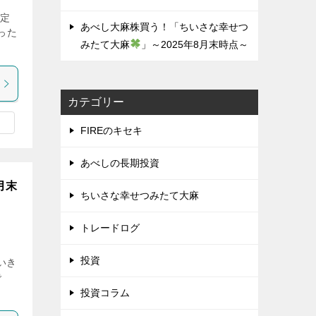
設定
あべし大麻株買う！「ちいさな幸せつ
った
みたて大麻
」～2025年8月末時点～
カテゴリー
FIREのキセキ
あべしの長期投資
0月末
ちいさな幸せつみたて大麻
トレードログ
投資
いき
で
投資コラム