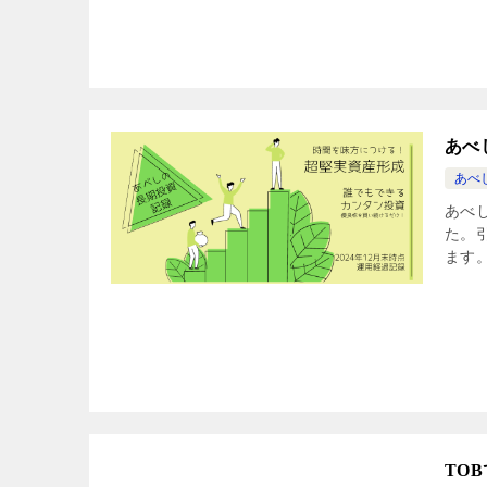
あべ
あべ
あべ
た。
ます
TO