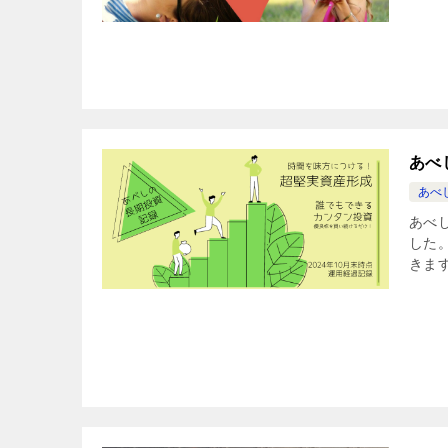
あべ
あべ
あべし
した
きま