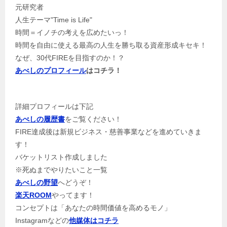
元研究者
人生テーマ"Time is Life"
時間＝イノチの考えを広めたいっ！
時間を自由に使える最高の人生を勝ち取る資産形成キセキ！
なぜ、30代FIREを目指すのか！？
あべしのプロフィール
はコチラ！
詳細プロフィールは下記
あべしの履歴書
をご覧ください！
FIRE達成後は新規ビジネス・慈善事業などを進めていきま
す！
バケットリスト作成しました
※死ぬまでやりたいこと一覧
あべしの野望
へどうぞ！
楽天ROOM
やってます！
コンセプトは「あなたの時間価値を高めるモノ」
Instagramなどの
他媒体はコチラ