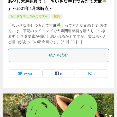
あべし大麻株買う！「ちいさな幸せつみたて大麻
」～2021年4月末時点～
ちいさな幸せつみたて大麻
投資
「ちいさな幸せつみたて大麻
」ってどんな企画！？ 具体
的には、下記のタイミングで大麻関連銘柄を購入していき
ます！ ネタ要素が強いと思われるかもですが、実はちゃん
と理由があっての新企画です。( *´艸｀) […]
続きを読む
Tweet
0
0