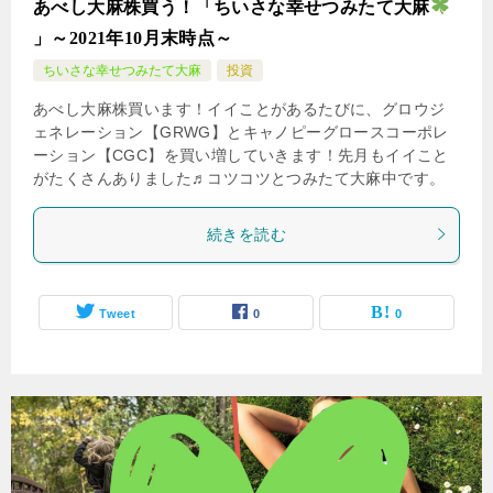
あべし大麻株買う！「ちいさな幸せつみたて大麻
」～2021年10月末時点～
ちいさな幸せつみたて大麻
投資
あべし大麻株買います！イイことがあるたびに、グロウジ
ェネレーション【GRWG】とキャノピーグロースコーポレ
ーション【CGC】を買い増していきます！先月もイイこと
がたくさんありました♬コツコツとつみたて大麻中です。
続きを読む
Tweet
0
0