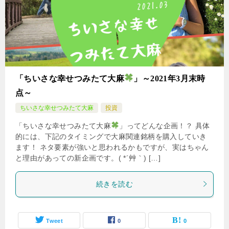
「ちいさな幸せつみたて大麻
」～2021年3月末時
点～
ちいさな幸せつみたて大麻
投資
「ちいさな幸せつみたて大麻
」ってどんな企画！？ 具体
的には、下記のタイミングで大麻関連銘柄を購入していき
ます！ ネタ要素が強いと思われるかもですが、実はちゃん
と理由があっての新企画です。( *´艸｀) […]
続きを読む
Tweet
0
0