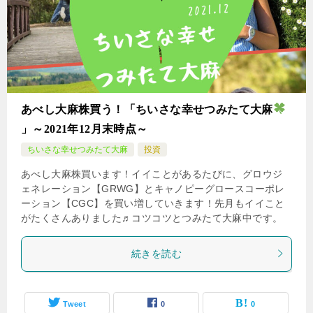
あべし大麻株買う！「ちいさな幸せつみたて大麻
」～2021年12月末時点～
ちいさな幸せつみたて大麻
投資
あべし大麻株買います！イイことがあるたびに、グロウジ
ェネレーション【GRWG】とキャノピーグロースコーポレ
ーション【CGC】を買い増していきます！先月もイイこと
がたくさんありました♬コツコツとつみたて大麻中です。
続きを読む
Tweet
0
0