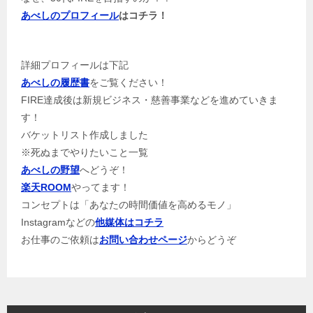
あべしのプロフィール
はコチラ！
詳細プロフィールは下記
あべしの履歴書
をご覧ください！
FIRE達成後は新規ビジネス・慈善事業などを進めていきま
す！
バケットリスト作成しました
※死ぬまでやりたいこと一覧
あべしの野望
へどうぞ！
楽天ROOM
やってます！
コンセプトは「あなたの時間価値を高めるモノ」
Instagramなどの
他媒体はコチラ
お仕事のご依頼は
お問い合わせページ
からどうぞ