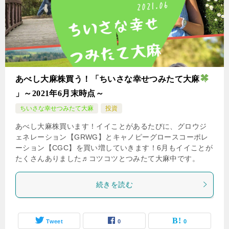
あべし大麻株買う！「ちいさな幸せつみたて大麻
」～2021年6月末時点～
ちいさな幸せつみたて大麻
投資
あべし大麻株買います！イイことがあるたびに、グロウジ
ェネレーション【GRWG】とキャノピーグロースコーポレ
ーション【CGC】を買い増していきます！6月もイイことが
たくさんありました♬コツコツとつみたて大麻中です。
続きを読む
Tweet
0
0