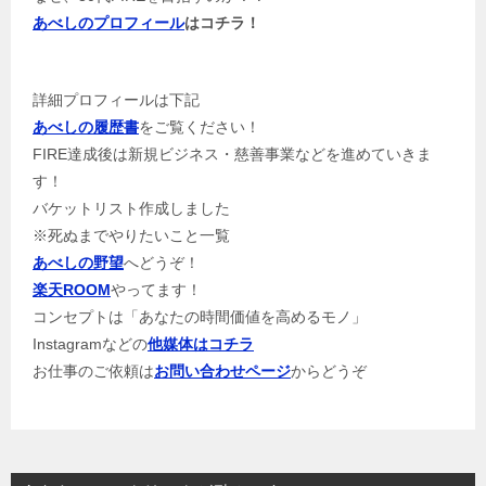
あべしのプロフィール
はコチラ！
詳細プロフィールは下記
あべしの履歴書
をご覧ください！
FIRE達成後は新規ビジネス・慈善事業などを進めていきま
す！
バケットリスト作成しました
※死ぬまでやりたいこと一覧
あべしの野望
へどうぞ！
楽天ROOM
やってます！
コンセプトは「あなたの時間価値を高めるモノ」
Instagramなどの
他媒体はコチラ
お仕事のご依頼は
お問い合わせページ
からどうぞ