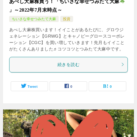
あべし大麻株買う！「ちいさな幸せつみたて大麻
」～2022年7月末時点～
ちいさな幸せつみたて大麻
投資
あべし大麻株買います！イイことがあるたびに、グロウジ
ェネレーション【GRWG】とキャノピーグロースコーポレ
ーション【CGC】を買い増していきます！先月もイイこと
がたくさんありました♬コツコツとつみたて大麻中です。
続きを読む
Tweet
0
0