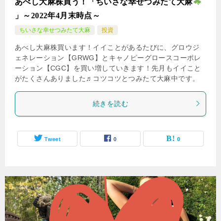
あべし大麻株買う！「ちいさな幸せつみたて大麻
」～2022年4月末時点～
ちいさな幸せつみたて大麻
投資
あべし大麻株買います！イイことがあるたびに、グロウジ
ェネレーション【GRWG】とキャノピーグロースコーポレ
ーション【CGC】を買い増していきます！先月もイイこと
がたくさんありました♬コツコツとつみたて大麻中です。
続きを読む
Tweet
0
0