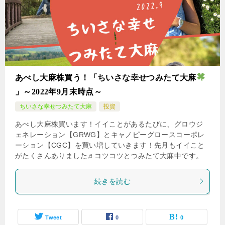
あべし大麻株買う！「ちいさな幸せつみたて大麻
」～2022年9月末時点～
ちいさな幸せつみたて大麻
投資
あべし大麻株買います！イイことがあるたびに、グロウジ
ェネレーション【GRWG】とキャノピーグロースコーポレ
ーション【CGC】を買い増していきます！先月もイイこと
がたくさんありました♬コツコツとつみたて大麻中です。
続きを読む
Tweet
0
0