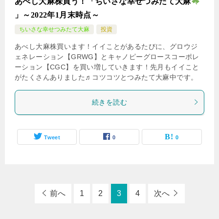
あべし大麻株買う！「ちいさな幸せつみたて大麻
」～2022年1月末時点～
ちいさな幸せつみたて大麻
投資
あべし大麻株買います！イイことがあるたびに、グロウジ
ェネレーション【GRWG】とキャノピーグロースコーポレ
ーション【CGC】を買い増していきます！先月もイイこと
がたくさんありました♬コツコツとつみたて大麻中です。
続きを読む
Tweet
0
0
前へ
1
2
3
4
次へ