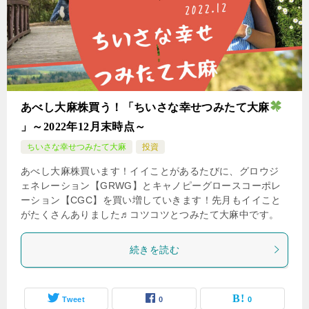
あべし大麻株買う！「ちいさな幸せつみたて大麻
」～2022年12月末時点～
ちいさな幸せつみたて大麻
投資
あべし大麻株買います！イイことがあるたびに、グロウジ
ェネレーション【GRWG】とキャノピーグロースコーポレ
ーション【CGC】を買い増していきます！先月もイイこと
がたくさんありました♬コツコツとつみたて大麻中です。
続きを読む
Tweet
0
0