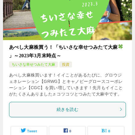
あべし大麻株買う！「ちいさな幸せつみたて大麻
」～2023年3月末時点～
ちいさな幸せつみたて大麻
投資
あべし大麻株買います！イイことがあるたびに、グロウジ
ェネレーション【GRWG】とキャノピーグロースコーポレ
ーション【CGC】を買い増していきます！先月もイイこと
がたくさんありました♬コツコツとつみたて大麻中です。
続きを読む
Tweet
0
0