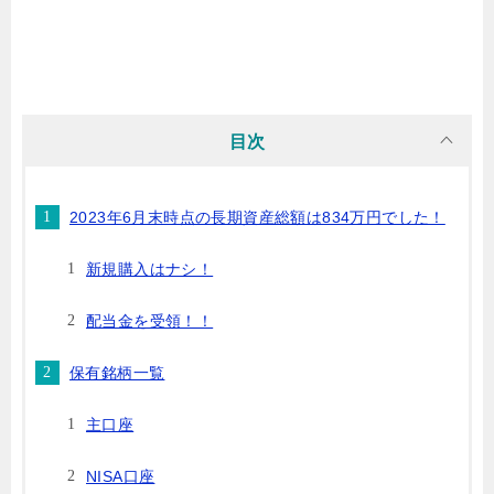
目次
2023年6月末時点の長期資産総額は834万円でした！
新規購入はナシ！
配当金を受領！！
保有銘柄一覧
主口座
NISA口座