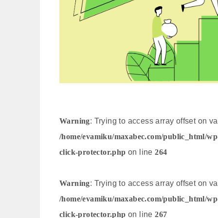
Warning
: Trying to access array offset on va
/home/evamiku/maxabec.com/public_html/wp-co
click-protector.php
on line
264
Warning
: Trying to access array offset on va
/home/evamiku/maxabec.com/public_html/wp-co
click-protector.php
on line
267