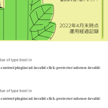
lue of type bool in
ntent/plugins/ad-invalid-click-protector/adsense-invalid-
lue of type bool in
ntent/plugins/ad-invalid-click-protector/adsense-invalid-