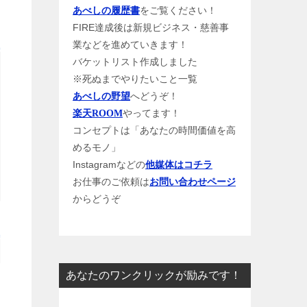
をご覧ください！
あべしの履歴書
FIRE達成後は新規ビジネス・慈善事
業などを進めていきます！
バケットリスト作成しました
※死ぬまでやりたいこと一覧
へどうぞ！
あべしの野望
やってます！
楽天ROOM
コンセプトは「あなたの時間価値を高
めるモノ」
Instagramなどの
他媒体はコチラ
お仕事のご依頼は
お問い合わせページ
からどうぞ
あなたのワンクリックが励みです！