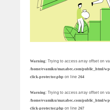
Warning
: Trying to access array offset on va
/home/evamiku/maxabec.com/public_html/wp-co
click-protector.php
on line
264
Warning
: Trying to access array offset on va
/home/evamiku/maxabec.com/public_html/wp-co
click-protector.php
on line
267