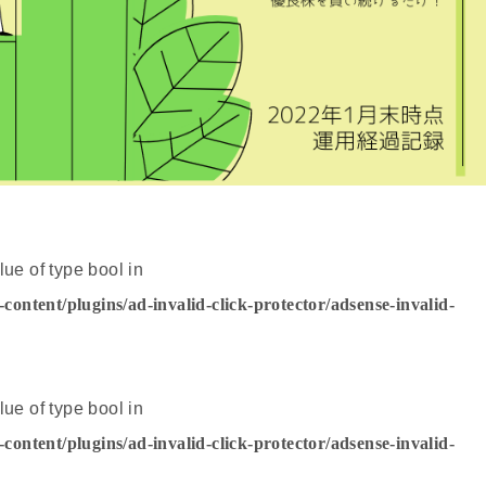
lue of type bool in
ntent/plugins/ad-invalid-click-protector/adsense-invalid-
lue of type bool in
ntent/plugins/ad-invalid-click-protector/adsense-invalid-