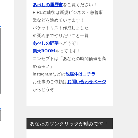
をご覧ください！
あべしの履歴書
FIRE達成後は新規ビジネス・慈善事
業などを進めていきます！
バケットリスト作成しました
※死ぬまでやりたいこと一覧
へどうぞ！
あべしの野望
やってます！
楽天ROOM
コンセプトは「あなたの時間価値を高
めるモノ」
Instagramなどの
他媒体はコチラ
お仕事のご依頼は
お問い合わせページ
からどうぞ
あなたのワンクリックが励みです！