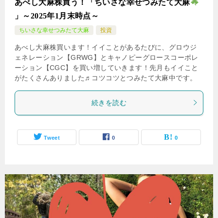
あべし大麻株買う！「ちいさな幸せつみたて大麻
」～2025年1月末時点～
ちいさな幸せつみたて大麻
投資
あべし大麻株買います！イイことがあるたびに、グロウジ
ェネレーション【GRWG】とキャノピーグロースコーポレ
ーション【CGC】を買い増していきます！先月もイイこと
がたくさんありました♬コツコツとつみたて大麻中です。
続きを読む
Tweet
0
0