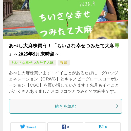
あべし大麻株買う！「ちいさな幸せつみたて大麻
」～2025年9月末時点～
ちいさな幸せつみたて大麻
投資
あべし大麻株買います！イイことがあるたびに、グロウジ
ェネレーション【GRWG】とキャノピーグロースコーポレ
ーション【CGC】を買い増していきます！先月もイイこと
がたくさんありました♬コツコツとつみたて大麻中です。
続きを読む
Tweet
0
0