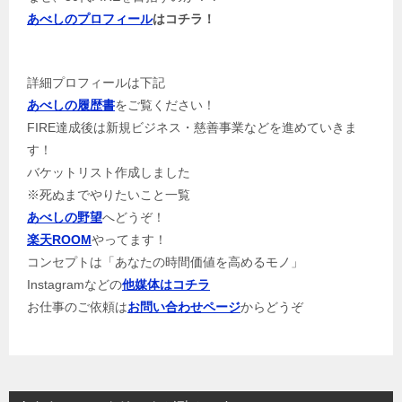
あべしのプロフィール
はコチラ！
詳細プロフィールは下記
あべしの履歴書
をご覧ください！
FIRE達成後は新規ビジネス・慈善事業などを進めていきま
す！
バケットリスト作成しました
※死ぬまでやりたいこと一覧
あべしの野望
へどうぞ！
楽天ROOM
やってます！
コンセプトは「あなたの時間価値を高めるモノ」
Instagramなどの
他媒体はコチラ
お仕事のご依頼は
お問い合わせページ
からどうぞ