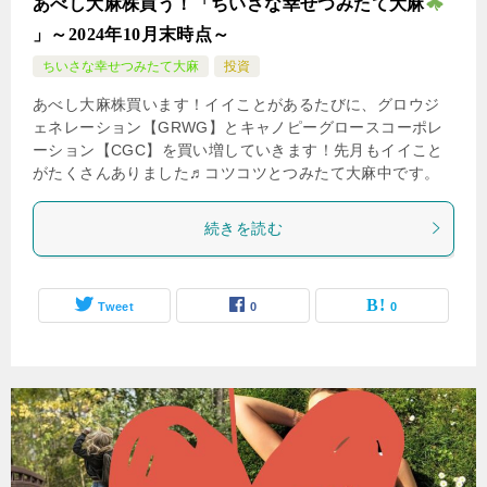
あべし大麻株買う！「ちいさな幸せつみたて大麻
」～2024年10月末時点～
ちいさな幸せつみたて大麻
投資
あべし大麻株買います！イイことがあるたびに、グロウジ
ェネレーション【GRWG】とキャノピーグロースコーポレ
ーション【CGC】を買い増していきます！先月もイイこと
がたくさんありました♬コツコツとつみたて大麻中です。
続きを読む
Tweet
0
0