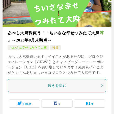
あべし大麻株買う！「ちいさな幸せつみたて大麻
」～2023年8月末時点～
ちいさな幸せつみたて大麻
投資
あべし大麻株買います！イイことがあるたびに、グロウジ
ェネレーション【GRWG】とキャノピーグロースコーポレ
ーション【CGC】を買い増していきます！先月もイイこと
がたくさんありました♬コツコツとつみたて大麻中です。
続きを読む
Tweet
0
0