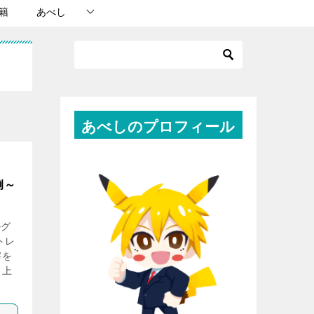
籍
あべし
あべしのプロフィール
例～
ルグ
トレ
察を
向上
？