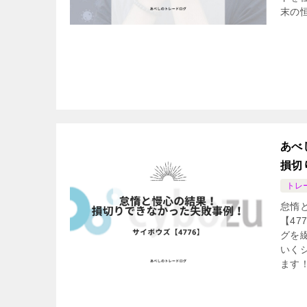
末の
あべ
損切
トレ
怠惰
【4
グを
いく
ます