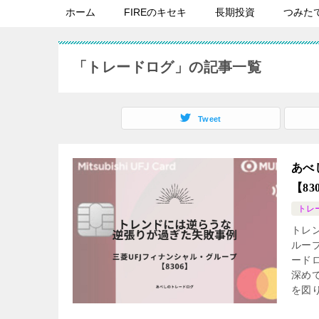
ホーム
FIREのキセキ
長期投資
つみた
「トレードログ」の記事一覧
Tweet
あべ
【8
トレ
トレ
ルー
ード
深め
を図