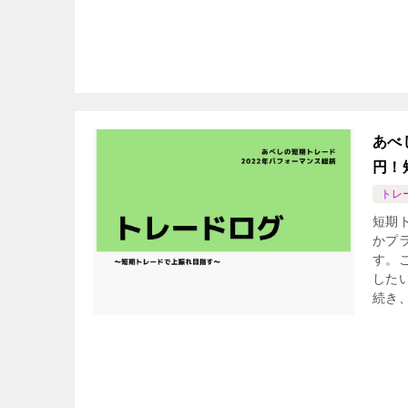
あべ
円！
トレ
短期
かプ
す。
した
続き