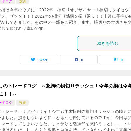
ードログ
投資
の損は今年のウチに！2022年、損切りオブザイヤー！損切りタイセツ
ダメ、ゼッタイ！！2022年の損切り銘柄を振り返り！！非常に手痛い
度かしてきました。その中の一部をご紹介します。損切りの大切さを
感じて頂ければ幸いです。
続きを読む
Tweet
0
0
しのトレードログ ～怒涛の損切りラッシュ！今年の損は今
に！！～
ードログ
投資
気トレード、ダメゼッタイ！今年も年末恒例の損切りラッシュの時期
いました。損をしないように…と毎回心掛けているのですが、今回は
トレードしてしまいました。しっかりと勉強代を支払うことに…。ト
仕掛けるには、しっかりと根拠と自信を持っていきたいですね！来年