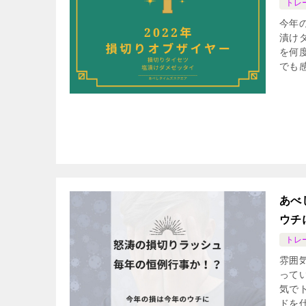
トレ
今年
漬け
を何
でも
あべ
ウチ
トレ
雰囲
って
気で
ドを