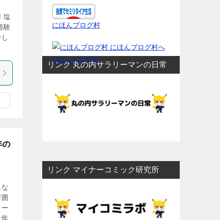
！塩
にほんブログ村
経験
少し
にほんブログ村
リンク 丸の内サラリーマンの日常
年の
リンク マイナーコミック研究所
にな
雰囲
レー
は年