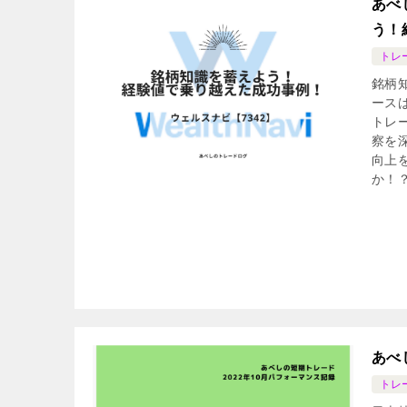
あべ
う！
トレ
銘柄
ース
トレ
察を
向上
か！
あべ
トレ