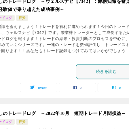
しのトレードログ ～ウェルスナビ【7342】：銘柄知識を蓄
経験値で乗り越えた成功事例～
ードログ
投資
知識を蓄えましょう！トレードを有利に進められます！今回のトレー
は、ウェルスナビ【7342】です。兼業株トレーダーとして成長するた
ードログを綴ります！トレードの結果・投資判断のプロセスを中心に
深めていくシリーズです。一連のトレードを数値評価し、トレードス
を図ります！！あなたもトレード記録をつけてみてはいかがでしょう
？
続きを読む
Tweet
0
0
しのトレードログ ～2022年10月 短期トレード月間損益～
ードログ
投資