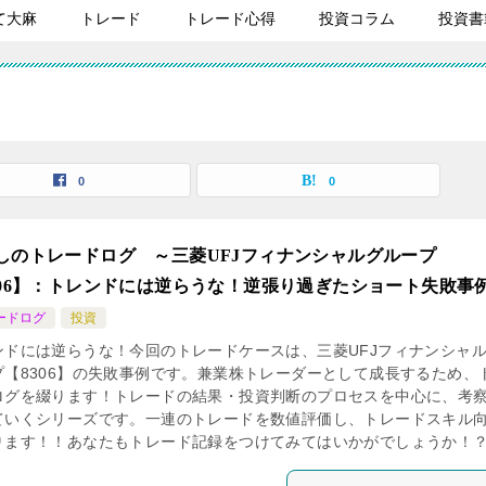
て大麻
トレード
トレード心得
投資コラム
投資書
0
0
しのトレードログ ～三菱UFJフィナンシャルグループ
306】：トレンドには逆らうな！逆張り過ぎたショート失敗事
ードログ
投資
ンドには逆らうな！今回のトレードケースは、三菱UFJフィナンシャ
プ【8306】の失敗事例です。兼業株トレーダーとして成長するため、
ログを綴ります！トレードの結果・投資判断のプロセスを中心に、考
ていくシリーズです。一連のトレードを数値評価し、トレードスキル
ります！！あなたもトレード記録をつけてみてはいかがでしょうか！