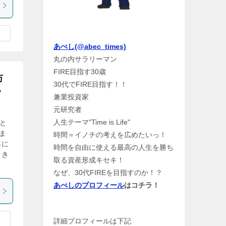
あべし(@abec_times)
丸の内サラリーマン
FIRE目指す30歳
万
30代でFIRE目指す！！
？
兼業投資家
元研究者
人生テーマ"Time is Life"
と
ま
時間＝イノチの考えを広めたいっ！
年に
時間を自由に使える最高の人生を勝ち
引き
取る資産形成キセキ！
なぜ、30代FIREを目指すのか！？
あべしのプロフィール
はコチラ！
詳細プロフィールは下記