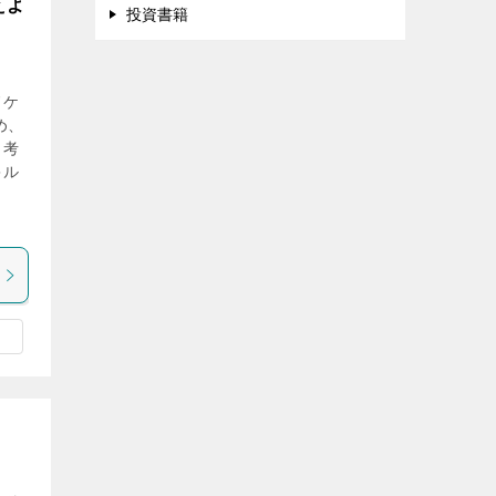
えよ
投資書籍
ドケ
め、
、考
キル