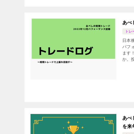
あべ
トレ
日本
パフ
ます
か。
あべ
を来