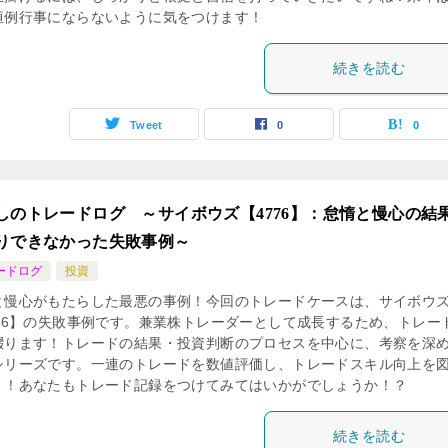
恒例行事にならないように気をつけます！
続きを読む
Tweet
0
0
しのトレードログ ～サイボウズ【4776】：怠惰と慢心の結
りできなかった失敗事例～
ードログ
投資
と慢心がもたらした最悪の事例！今回のトレードケースは、サイボウ
776】の失敗事例です。兼業株トレーダーとして成長するため、トレー
綴ります！トレードの結果・投資判断のプロセスを中心に、考察を深
シリーズです。一連のトレードを数値評価し、トレードスキル向上を
！！あなたもトレード記録をつけてみてはいかがでしょうか！？
続きを読む