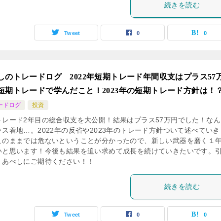
続きを読む
Tweet
0
0
しのトレードログ 2022年短期トレード年間収支はプラス57
短期トレードで学んだこと！2023年の短期トレード方針は！
ードログ
投資
トレード2年目の総合収支を大公開！結果はプラス57万円でした！なん
ラス着地…。2022年の反省や2023年のトレード方針ついて述べていき
このままでは危ないということが分かったので、新しい武器を磨く１
いと思います！今後も結果を追い求めて成長を続けていきたいです。
、あべしにご期待ください！！
続きを読む
Tweet
0
0