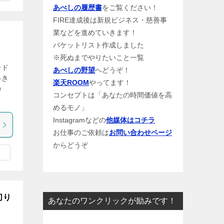
あべしの履歴書
をご覧ください！
FIRE達成後は新規ビジネス・慈善事
業などを進めていきます！
バケットリスト作成しました
※死ぬまでやりたいこと一覧
ード
あべしの野望
へどうぞ！
いき
楽天ROOM
やってます！
の
コンセプトは「あなたの時間価値を高
！
めるモノ」
Instagramなどの
他媒体はコチラ
お仕事のご依頼は
お問い合わせページ
からどうぞ
切り
あなたのワンクリックが励みです！