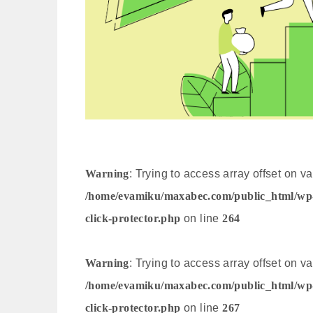
Warning
: Trying to access array offset on va
/home/evamiku/maxabec.com/public_html/wp-co
click-protector.php
on line
264
Warning
: Trying to access array offset on va
/home/evamiku/maxabec.com/public_html/wp-co
click-protector.php
on line
267