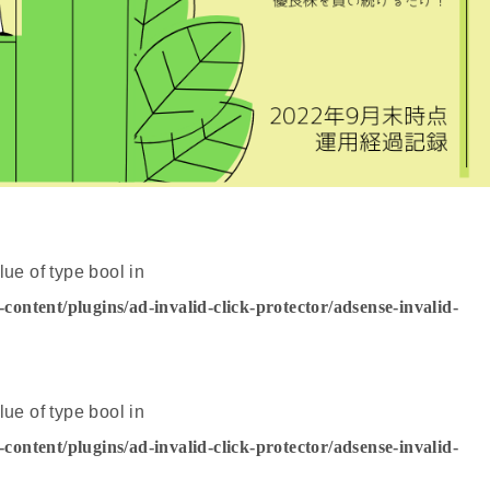
lue of type bool in
ntent/plugins/ad-invalid-click-protector/adsense-invalid-
lue of type bool in
ntent/plugins/ad-invalid-click-protector/adsense-invalid-