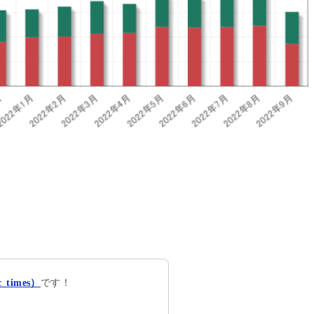
です！
times）