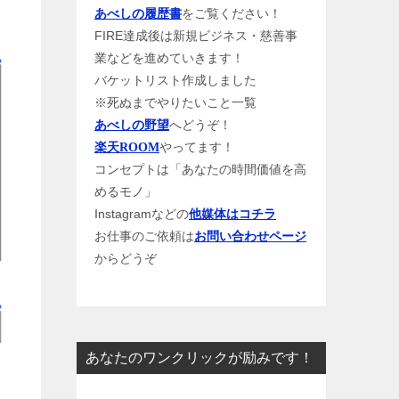
をご覧ください！
あべしの履歴書
FIRE達成後は新規ビジネス・慈善事
業などを進めていきます！
バケットリスト作成しました
※死ぬまでやりたいこと一覧
へどうぞ！
あべしの野望
やってます！
楽天ROOM
コンセプトは「あなたの時間価値を高
めるモノ」
Instagramなどの
他媒体はコチラ
お仕事のご依頼は
お問い合わせページ
からどうぞ
あなたのワンクリックが励みです！